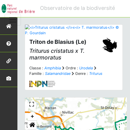
Observatoire de la biodiversité
Triton de Blasius (Le)
Triturus cristatus
x
T.
marmoratus
Classe :
Amphibia
Ordre :
Urodela
Famille :
Salamandridae
Genre :
Triturus
+