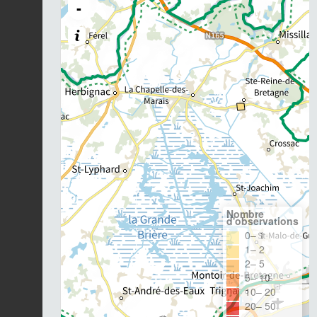
-
Nombre
d'observations
0– 1
1– 2
2– 5
5– 10
10– 20
20– 50