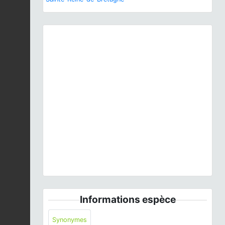
Previous
Next
Triturus cristatus
x
T. marmoratus
© S. Wroza - CC
BY-NC-SA
Informations espèce
Synonymes