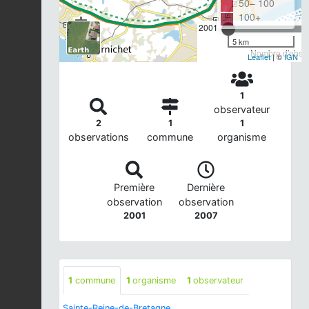
50– 100
100+
2001
5 km
Nombre d'observ
Leaflet
| ©
IGN
1
observateur
2
1
1
observations
commune
organisme
Première
Dernière
observation
observation
2001
2007
1
commune
1
organisme
1
observateur
Sainte-Reine-de-Bretagne