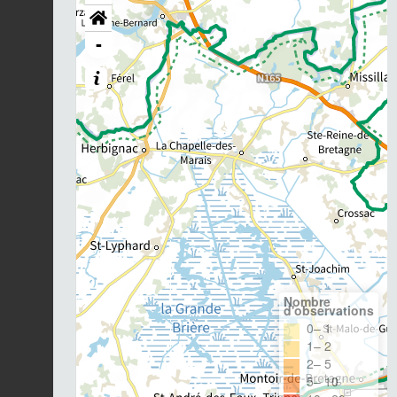
-
Nombre
d'observations
0– 1
1– 2
2– 5
5– 10