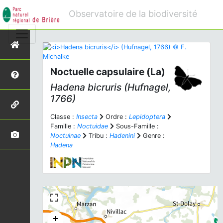
Observatoire de la biodiversité
Noctuelle capsulaire (La)
Hadena bicruris
(Hufnagel,
1766)
Classe :
Insecta
Ordre :
Lepidoptera
Famille :
Noctuidae
Sous-Famille :
Noctuinae
Tribu :
Hadenini
Genre :
Hadena
+