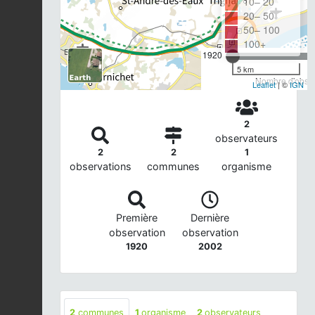
10– 20
20– 50
50– 100
100+
1920
5 km
Nombre d'observ
Leaflet
| ©
IGN
2
observateurs
2
2
1
observations
communes
organisme
Première
Dernière
observation
observation
1920
2002
2
communes
1
organisme
2
observateurs