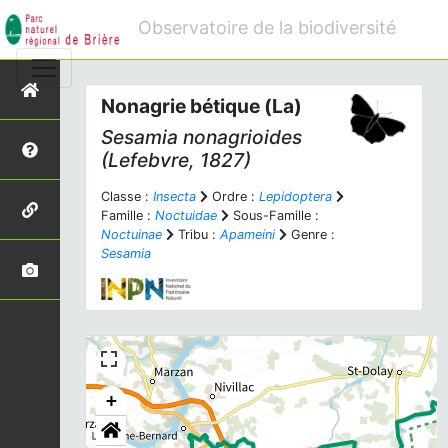
Observatoire de la biodiversité
Nonagrie bétique (La)
Sesamia nonagrioides
(Lefebvre, 1827)
Classe :
Insecta
Ordre :
Lepidoptera
Famille :
Noctuidae
Sous-Famille :
Noctuinae
Tribu :
Apameini
Genre :
Sesamia
+