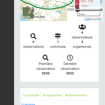
50– 100
100+
2020
5 km
Nombre d'observ
Leaflet
| ©
IGN
4
observateurs
4
1
2
observations
commune
organismes
Première
Dernière
observation
observation
2020
2022
1
commune
2
organismes
4
observateurs
Guérande