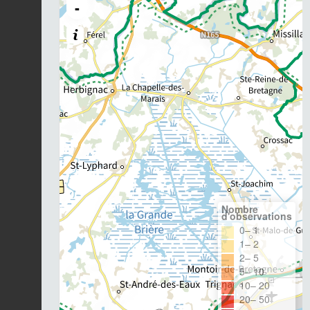
-
Nombre
d'observations
0– 1
1– 2
2– 5
5– 10
10– 20
20– 50