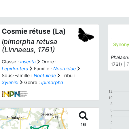
Cosmie rétuse (La)
Ipimorpha retusa
Synon
(Linnaeus, 1761)
Phalaen
Classe :
Insecta
Ordre :
1761) |
T
Lepidoptera
Famille :
Noctuidae
Sous-Famille :
Noctuinae
Tribu :
Xylenini
Genre :
Ipimorpha
16