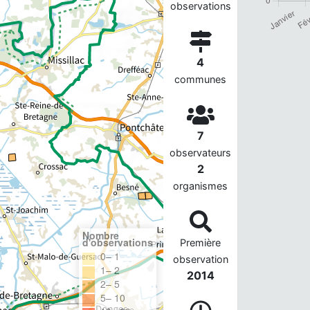
observations
4
communes
7
observateurs
2
organismes
Nombre
d'observations
Première
0– 1
observation
1– 2
2014
2– 5
5– 10