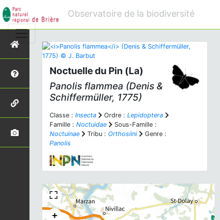
Observatoire de la biodiversité
Noctuelle du Pin (La)
Panolis flammea
(Denis &
Schiffermüller, 1775)
Classe :
Insecta
Ordre :
Lepidoptera
Famille :
Noctuidae
Sous-Famille :
Noctuinae
Tribu :
Orthosiini
Genre :
Panolis
+