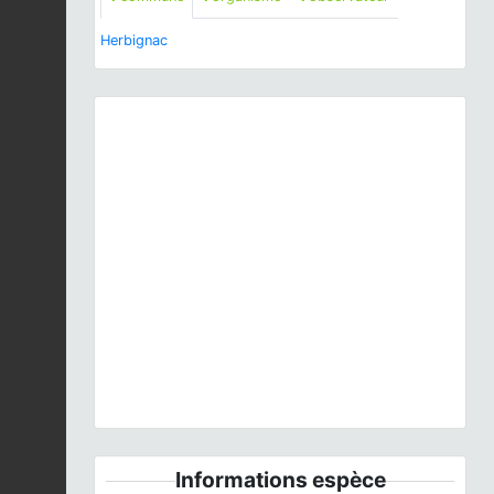
Herbignac
Previous
Next
Panolis flammea
(Denis & Schiffermüller, 1775) © A.
Lévêque - CC BY-NC-SA
Informations espèce