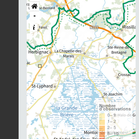
-
Nombre
d'observations
0– 1
1– 2
2– 5
5– 10