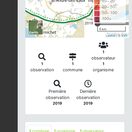
10– 20
20– 50
50– 100
100+
2019
5 km
Nombre d'observ
Leaflet
| ©
IGN
1
observateur
1
1
1
observation
commune
organisme
Première
Dernière
observation
observation
2019
2019
1
commune
1
organisme
1
observateur