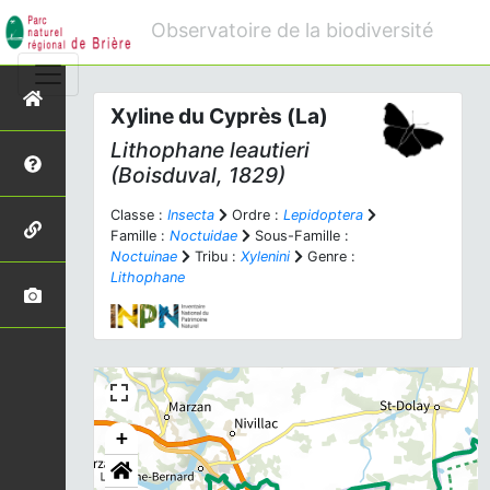
Observatoire de la biodiversité
Xyline du Cyprès (La)
Lithophane leautieri
(Boisduval, 1829)
Classe :
Insecta
Ordre :
Lepidoptera
Famille :
Noctuidae
Sous-Famille :
Noctuinae
Tribu :
Xylenini
Genre :
Lithophane
+