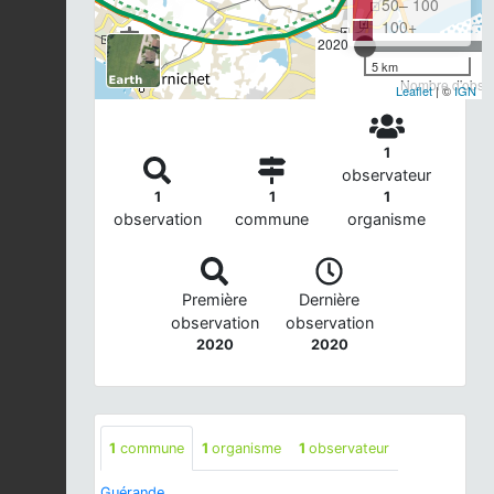
50– 100
100+
2020
5 km
Nombre d'observ
Leaflet
| ©
IGN
1
observateur
1
1
1
observation
commune
organisme
Première
Dernière
observation
observation
2020
2020
1
commune
1
organisme
1
observateur
Guérande