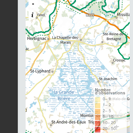
-
Nombre
d'observations
0– 1
1– 2
2– 5
5– 10
10– 20
20– 50