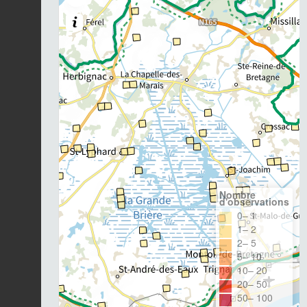
Nombre
d'observations
0– 1
1– 2
2– 5
5– 10
10– 20
20– 50
50– 100