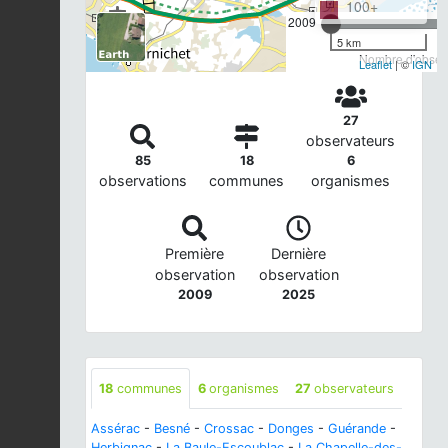
100+
2009
5 km
Nombre d'observ
Leaflet
| ©
IGN
27
observateurs
85
18
6
observations
communes
organismes
Première
Dernière
observation
observation
2009
2025
18
communes
6
organismes
27
observateurs
Assérac
-
Besné
-
Crossac
-
Donges
-
Guérande
-
Herbignac
-
La Baule-Escoublac
-
La Chapelle-des-