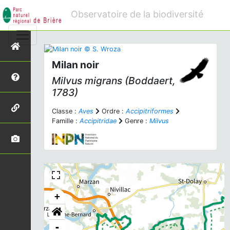
Observatoire de la biodiversité
Milan noir
Milvus migrans
(Boddaert,
1783)
Classe :
Aves
Ordre :
Accipitriformes
Famille :
Accipitridae
Genre :
Milvus
+
-