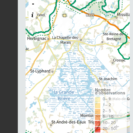
-
Nombre
d'observations
0– 1
1– 2
2– 5
5– 10
10– 20
20– 50