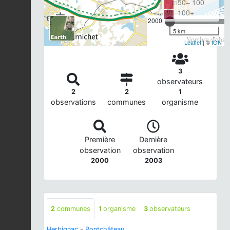
50– 100
100+
2000
5 km
Nombre d'observ
Leaflet
| ©
IGN
3
observateurs
2
2
1
observations
communes
organisme
Première
Dernière
observation
observation
2000
2003
2
communes
1
organisme
3
observateurs
Herbignac
-
Pontchâteau