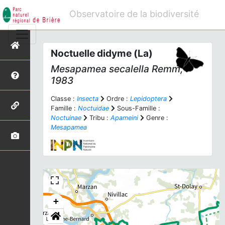
Observatoire de la biodiversité
Noctuelle didyme (La)
Mesapamea secalella
Remm,
1983
Classe :
Insecta
Ordre :
Lepidoptera
Famille :
Noctuidae
Sous-Famille :
Noctuinae
Tribu :
Apameini
Genre :
Mesapamea
+