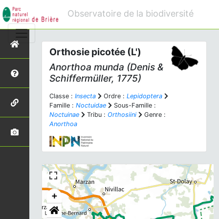
Observatoire de la biodiversité
Orthosie picotée (L')
Anorthoa munda
(Denis &
Schiffermüller, 1775)
Classe :
Insecta
Ordre :
Lepidoptera
Famille :
Noctuidae
Sous-Famille :
Noctuinae
Tribu :
Orthosiini
Genre :
Anorthoa
+