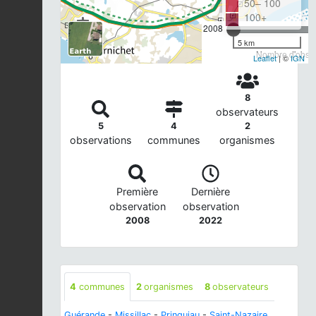
50– 100
100+
2008
5 km
Nombre d'observ
Leaflet
| ©
IGN
8
observateurs
5
4
2
observations
communes
organismes
Première
Dernière
observation
observation
2008
2022
4
communes
2
organismes
8
observateurs
Guérande
-
Missillac
-
Prinquiau
-
Saint-Nazaire