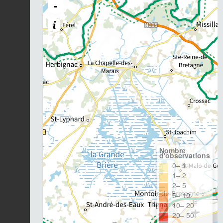
-
Nombre
d'observations
0– 1
1– 2
2– 5
5– 10
10– 20
20– 50