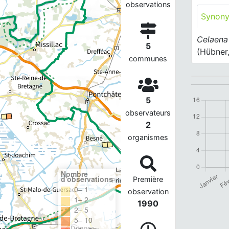
observations
Synon
Celaena
5
(Hübner
communes
5
observateurs
2
organismes
Nombre
d'observations
Première
0– 1
observation
1– 2
1990
2– 5
5– 10