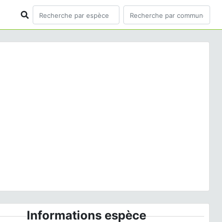
ious
Next
opha leucostigma
(Hübner, 1808) © A. Lévêque - CC
BY-NC-SA
Informations espèce