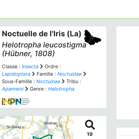
Noctuelle de l'Iris (La)
Helotropha leucostigma
(Hübner, 1808)
Classe :
Insecta
Ordre :
Lepidoptera
Famille :
Noctuidae
Prev
Sous-Famille :
Noctuinae
Tribu :
Apameini
Genre :
Helotropha
Helotr
19