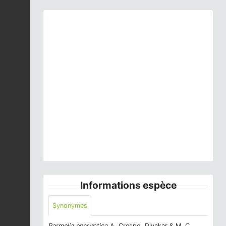
Previous
Next
Parmelia sulcata
Taylor, 1836 © D. Happe - CC BY-
NC-SA
Informations espèce
Synonymes
Parmelia encryptica
A. Crespo, Divakar & M. C.