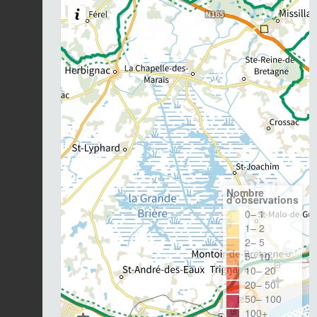
Nombre
d'observations
0– 1
1– 2
2– 5
5– 10
10– 20
20– 50
50– 100
100+