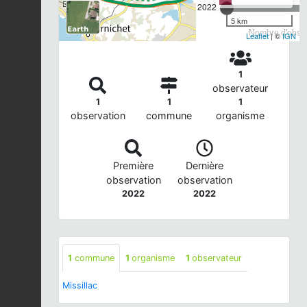
2022
5 km
Nombre d'observ
Leaflet
| ©
IGN
1
observateur
1
1
1
observation
commune
organisme
Première
Dernière
observation
observation
2022
2022
1
commune
1
organisme
1
observateur
Missillac