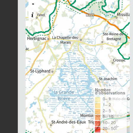
-
Nombre
d'observations
0– 1
1– 2
2– 5
5– 10
10– 20
20– 50