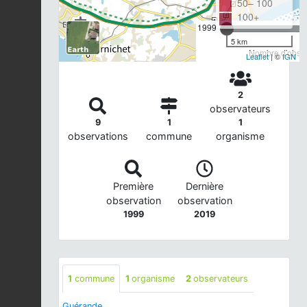
50– 100
100+
1999
5 km
Nombre d'observ
Leaflet
| ©
IGN
2
observateurs
9
1
1
observations
commune
organisme
Première
Dernière
observation
observation
1999
2019
1
commune
1
organisme
2
observateurs
Guérande