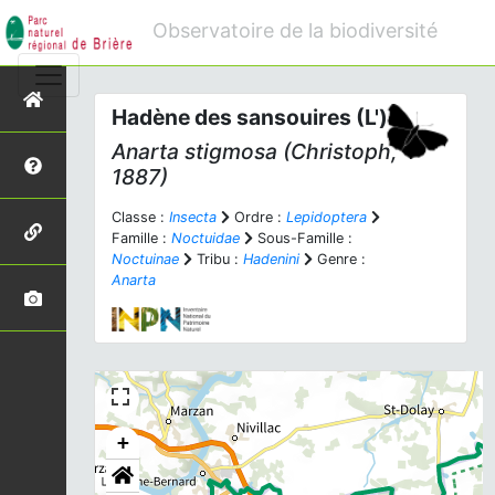
Observatoire de la biodiversité
Hadène des sansouires (L')
Anarta stigmosa
(Christoph,
1887)
Classe :
Insecta
Ordre :
Lepidoptera
Famille :
Noctuidae
Sous-Famille :
Noctuinae
Tribu :
Hadenini
Genre :
Anarta
+