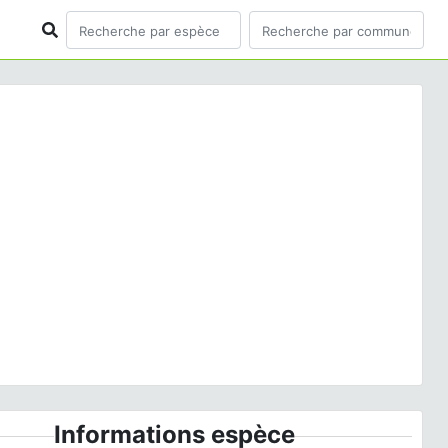
ious
Next
a americana
(Gmelin, 1789) © Nicolas Belcourt - CC
BY-NC-SA
Informations espèce