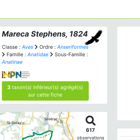
Mareca
Stephens, 1824
Classe :
Aves
Ordre :
Anseriformes
Famille :
Anatidae
Sous-Famille :
Anatinae
Prev
3
taxon(s) inférieur(s) agrégé(s)
sur cette fiche
Marec
617
observations