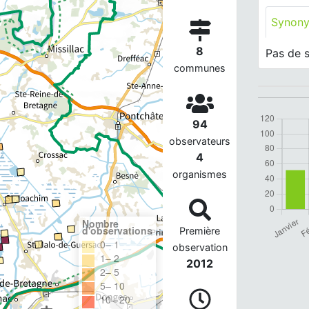
Synon
8
Pas de 
communes
94
observateurs
4
organismes
Nombre
d'observations
Première
0– 1
observation
1– 2
2012
2– 5
5– 10
10– 20