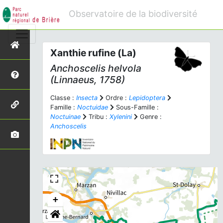
Observatoire de la biodiversité
Xanthie rufine (La)
Anchoscelis helvola
(Linnaeus, 1758)
Classe :
Insecta
Ordre :
Lepidoptera
Famille :
Noctuidae
Sous-Famille :
Noctuinae
Tribu :
Xylenini
Genre :
Anchoscelis
+