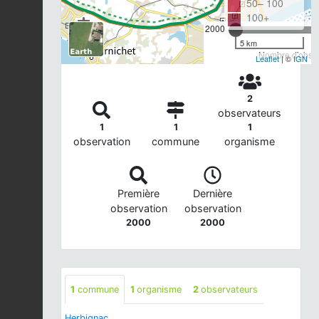
50– 100
100+
2000
5 km
Nombre d'observ
Leaflet
| ©
IGN
2
observateurs
1
1
1
observation
commune
organisme
Première
Dernière
observation
observation
2000
2000
1
commune
1
organisme
2
observateurs
Herbignac