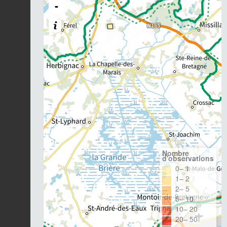
-
Nombre
d'observations
0– 1
1– 2
2– 5
5– 10
10– 20
20– 50