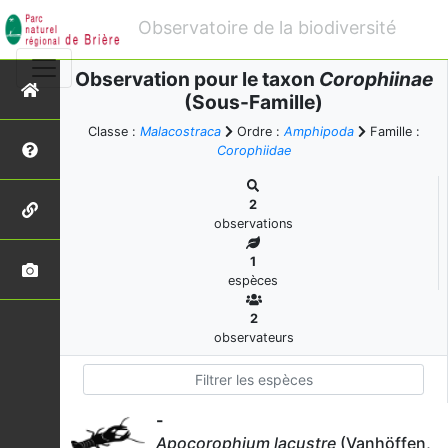
Observatoire de la biodiversité
Observation pour le taxon
Corophiinae
(Sous-Famille)
Classe :
Malacostraca
Ordre :
Amphipoda
Famille :
Corophiidae
2
observations
1
espèces
2
observateurs
-
Apocorophium lacustre
(Vanhöffen,