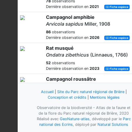
78
observations
Dernière observation en
2021
Fiche espèce
Campagnol amphibie
Arvicola sapidus
Miller, 1908
86
observations
Dernière observation en
2026
Fiche espèce
Rat musqué
Ondatra zibethicus
(Linnaeus, 1766)
52
observations
Dernière observation en
2023
Fiche espèce
Campagnol roussâtre
Clethrionomys glareolus
(Schreber,
1780)
Accueil
|
Site du Parc naturel régional de Brière
|
Conception et crédits
|
Mentions légales
46
observations
Dernière observation en
2021
Fiche espèce
Observatoire de la biodiversité - Atlas de la faune et
de la flore du Parc naturel régional de Brière, 2020
Campagnol souterrain
Réalisé avec
GeoNature-atlas
, développé par le
Parc
Microtus subterraneus
(de Sélys-
national des Ecrins
, déployé par
Natural Solutions
Longchamps, 1836)