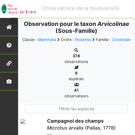
Observatoire de la biodiversité
Observation pour le taxon
Arvicolinae
(Sous-Famille)
Classe :
Mammalia
Ordre :
Rodentia
Famille :
Cricetidae
378
observations
6
espèces
41
observateurs
Campagnol des champs
Microtus arvalis
(Pallas, 1778)