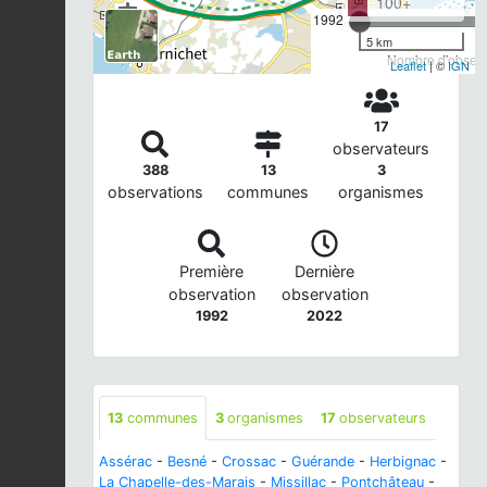
100+
1992
5 km
Nombre d'observa
Leaflet
| ©
IGN
17
observateurs
388
13
3
observations
communes
organismes
Première
Dernière
observation
observation
1992
2022
13
communes
3
organismes
17
observateurs
Assérac
-
Besné
-
Crossac
-
Guérande
-
Herbignac
-
La Chapelle-des-Marais
-
Missillac
-
Pontchâteau
-