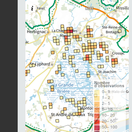
Nombre
d'observations
0– 1
1– 2
2– 5
5– 10
10– 20
20– 50
50– 100