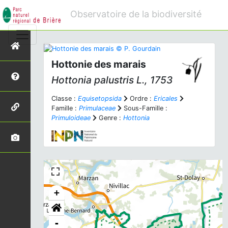
Observatoire de la biodiversité
Hottonie des marais
Hottonia palustris
L., 1753
Classe :
Equisetopsida
Ordre :
Ericales
Famille :
Primulaceae
Sous-Famille :
Primuloideae
Genre :
Hottonia
+
-