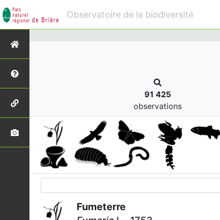
s
Observatoire de la biodiversité
91 425
observations
Fumeterre