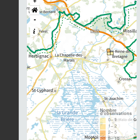
+
-
Nombre
d'observations
0– 1
1– 2
2– 5
5– 10