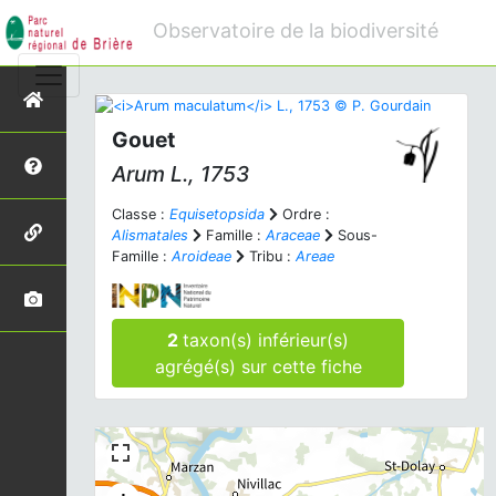
Observatoire de la biodiversité
Gouet
Arum
L., 1753
Classe :
Equisetopsida
Ordre :
Alismatales
Famille :
Araceae
Sous-
Famille :
Aroideae
Tribu :
Areae
2
taxon(s) inférieur(s)
agrégé(s) sur cette fiche