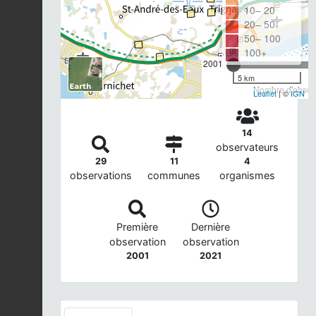
10– 20
20– 50
50– 100
100+
2001
5 km
Nombre d'observ
Leaflet
| ©
IGN
14
observateurs
29
11
4
observations
communes
organismes
Première
Dernière
observation
observation
2001
2021