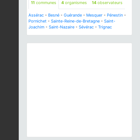
11
communes
4
organismes
14
observateurs
Assérac
-
Besné
-
Guérande
-
Mesquer
-
Pénestin
-
Pornichet
-
Sainte-Reine-de-Bretagne
-
Saint-
Joachim
-
Saint-Nazaire
-
Sévérac
-
Trignac
Previous
Next
Arum italicum
Mill., 1768 © O. Roquinarc'h - CC BY-
NC-SA