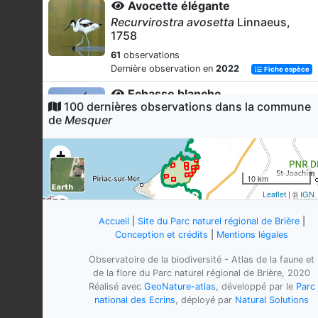
Avocette élégante
Recurvirostra avosetta
Linnaeus,
1758
61
observations
Dernière observation en
2022
Fiche espèce
Echasse blanche
100 dernières observations dans la commune
Himantopus himantopus
(Linnaeus,
de
Mesquer
1758)
36
observations
+
Dernière observation en
2022
Fiche espèce
−
10 km
Frelon à pattes jaunes
Leaflet
| ©
IGN
Vespa velutina nigrithorax
du
Buysson, 1905
Accueil
|
Site du Parc naturel régional de Brière
|
33
observations
Conception et crédits
|
Mentions légales
Dernière observation en
2022
Fiche espèce
Observatoire de la biodiversité - Atlas de la faune et
Gorgebleue à miroir
de la flore du Parc naturel régional de Brière, 2020
Luscinia svecica
(Linnaeus, 1758)
Réalisé avec
GeoNature-atlas
, développé par le
Parc
national des Ecrins
, déployé par
Natural Solutions
32
observations