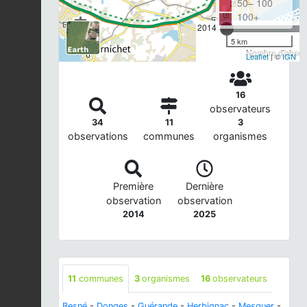
50– 100
100+
2014
5 km
Nombre d'observ
Leaflet
| ©
IGN
16
observateurs
34
11
3
observations
communes
organismes
Première
Dernière
observation
observation
2014
2025
11
communes
3
organismes
16
observateurs
Besné
-
Donges
-
Guérande
-
Herbignac
-
Mesquer
-