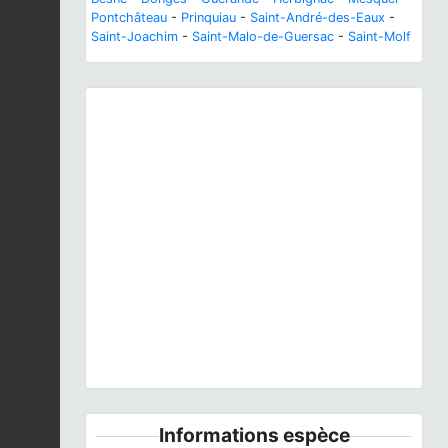
Pontchâteau
-
Prinquiau
-
Saint-André-des-Eaux
-
Saint-Joachim
-
Saint-Malo-de-Guersac
-
Saint-Molf
Previous
Next
Tringa nebularia
(Gunnerus, 1767) © O. Roquinarc'h
- CC BY-NC-SA
Informations espèce