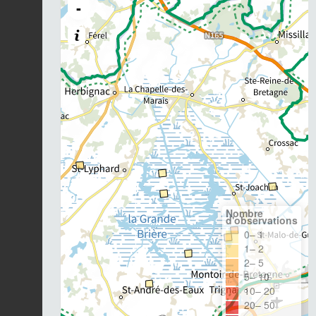
-
Nombre
d'observations
0– 1
1– 2
2– 5
5– 10
10– 20
20– 50