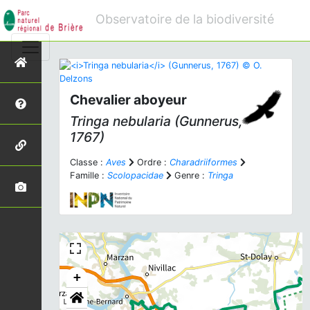
Observatoire de la biodiversité
Chevalier aboyeur
Tringa nebularia
(Gunnerus,
1767)
Classe :
Aves
Ordre :
Charadriiformes
Famille :
Scolopacidae
Genre :
Tringa
+