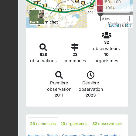
50– 100
100+
2011
5 km
Nombre d'observa
Leaflet
| ©
IGN
32
observateurs
628
23
10
observations
communes
organismes
Première
Dernière
observation
observation
2011
2023
23
communes
10
organismes
32
observateurs
Assérac
-
Besné
-
Crossac
-
Donges
-
Guérande
-