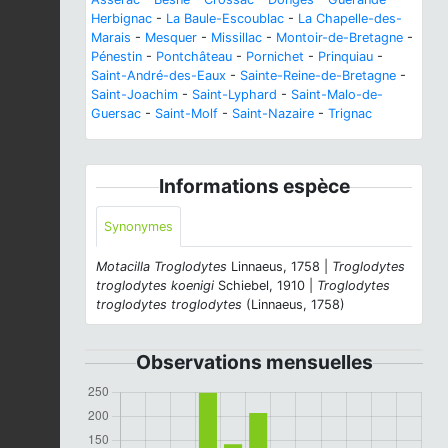
Herbignac
-
La Baule-Escoublac
-
La Chapelle-des-
Marais
-
Mesquer
-
Missillac
-
Montoir-de-Bretagne
-
Pénestin
-
Pontchâteau
-
Pornichet
-
Prinquiau
-
Saint-André-des-Eaux
-
Sainte-Reine-de-Bretagne
-
Saint-Joachim
-
Saint-Lyphard
-
Saint-Malo-de-
Guersac
-
Saint-Molf
-
Saint-Nazaire
-
Trignac
Informations espèce
Synonymes
Motacilla Troglodytes
Linnaeus, 1758 |
Troglodytes
troglodytes koenigi
Schiebel, 1910 |
Troglodytes
troglodytes troglodytes
(Linnaeus, 1758)
Observations mensuelles