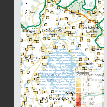
-
Nombre
d'observations
0– 1
1– 2
2– 5
5– 10
10– 20
20– 50