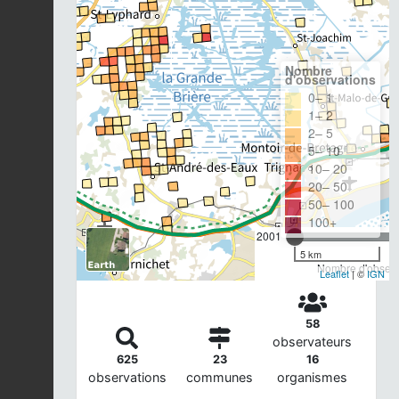
Nombre
d'observations
0– 1
1– 2
2– 5
5– 10
10– 20
20– 50
50– 100
100+
2001
5 km
Nombre d'observa
Leaflet
| ©
IGN
58
observateurs
625
23
16
observations
communes
organismes