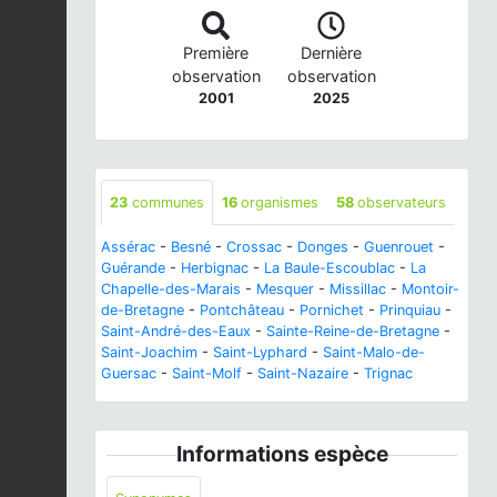
Première
Dernière
observation
observation
2001
2025
23
communes
16
organismes
58
observateurs
Assérac
-
Besné
-
Crossac
-
Donges
-
Guenrouet
-
Guérande
-
Herbignac
-
La Baule-Escoublac
-
La
Chapelle-des-Marais
-
Mesquer
-
Missillac
-
Montoir-
de-Bretagne
-
Pontchâteau
-
Pornichet
-
Prinquiau
-
Saint-André-des-Eaux
-
Sainte-Reine-de-Bretagne
-
Saint-Joachim
-
Saint-Lyphard
-
Saint-Malo-de-
Guersac
-
Saint-Molf
-
Saint-Nazaire
-
Trignac
Informations espèce