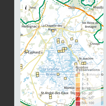
Nombre
d'observations
0– 1
1– 2
2– 5
5– 10
10– 20
20– 50
50– 100