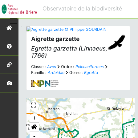
Observatoire de la biodiversité
Aigrette garzette
Egretta garzetta
(Linnaeus,
1766)
Classe :
Aves
Ordre :
Pelecaniformes
Famille :
Ardeidae
Genre :
Egretta
+
-