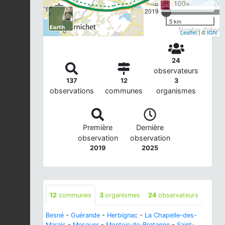
100+
2019
5 km
Nombre d'observa
Leaflet
| ©
IGN
24
observateurs
137
12
3
observations
communes
organismes
Première
Dernière
observation
observation
2019
2025
12
communes
3
organismes
24
observateurs
Besné
-
Guérande
-
Herbignac
-
La Chapelle-des-
Marais
-
Mesquer
-
Montoir-de-Bretagne
-
Saint-