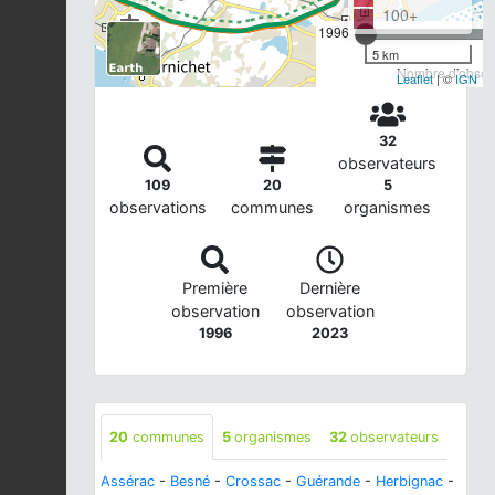
100+
1996
5 km
Nombre d'observ
Leaflet
| ©
IGN
32
observateurs
109
20
5
observations
communes
organismes
Première
Dernière
observation
observation
1996
2023
20
communes
5
organismes
32
observateurs
Assérac
-
Besné
-
Crossac
-
Guérande
-
Herbignac
-