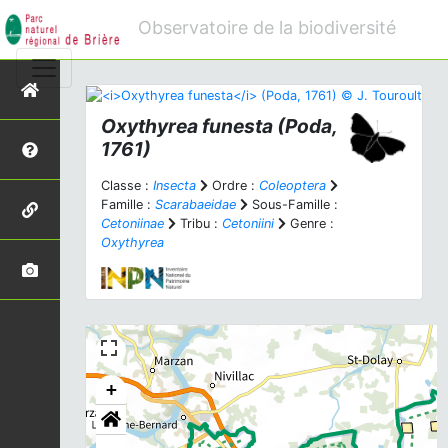
Observatoire de la biodiversité
Oxythyrea funesta
(Poda,
1761)
Classe :
Insecta
Ordre :
Coleoptera
Famille :
Scarabaeidae
Sous-Famille :
Cetoniinae
Tribu :
Cetoniini
Genre :
Oxythyrea
+