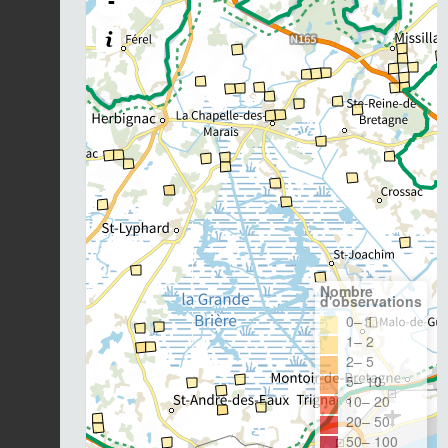
-
Nombre
d'observations
0– 1
1– 2
2– 5
5– 10
10– 20
20– 50
50– 100