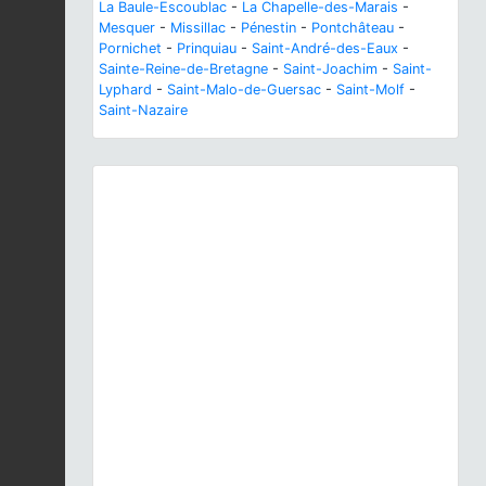
La Baule-Escoublac
-
La Chapelle-des-Marais
-
Mesquer
-
Missillac
-
Pénestin
-
Pontchâteau
-
Pornichet
-
Prinquiau
-
Saint-André-des-Eaux
-
Sainte-Reine-de-Bretagne
-
Saint-Joachim
-
Saint-
Lyphard
-
Saint-Malo-de-Guersac
-
Saint-Molf
-
Saint-Nazaire
Previous
Next
Oxythyrea funesta
(Poda, 1761) © J. Touroult - CC
BY-NC-SA