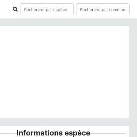
ious
Next
la quadrimaculata
Linnaeus, 1758 © J.-C. de Massary -
CC BY-NC-SA
Informations espèce