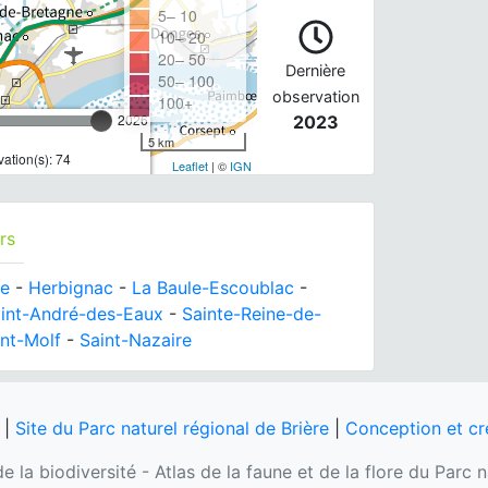
5– 10
10– 20
20– 50
Dernière
50– 100
observation
100+
2026
2023
5 km
ation(s): 74
Leaflet
| ©
IGN
rs
e
-
Herbignac
-
La Baule-Escoublac
-
int-André-des-Eaux
-
Sainte-Reine-de-
int-Molf
-
Saint-Nazaire
|
Site du Parc naturel régional de Brière
|
Conception et cr
e la biodiversité - Atlas de la faune et de la flore du Parc 