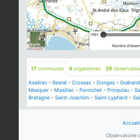
1991
Nombre d'observ
17
communes
4
organismes
29
observateu
Assérac
-
Besné
-
Crossac
-
Donges
-
Guérand
Mesquer
-
Missillac
-
Pornichet
-
Prinquiau
-
Sa
Bretagne
-
Saint-Joachim
-
Saint-Lyphard
-
Sa
Accueil
Observatoire d