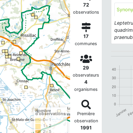
72
Synon
observations
Leptetr
quadrim
17
praenub
communes
29
observateurs
4
organismes
Nombre
d'observations
Première
0– 1
observation
1– 2
1991
2– 5