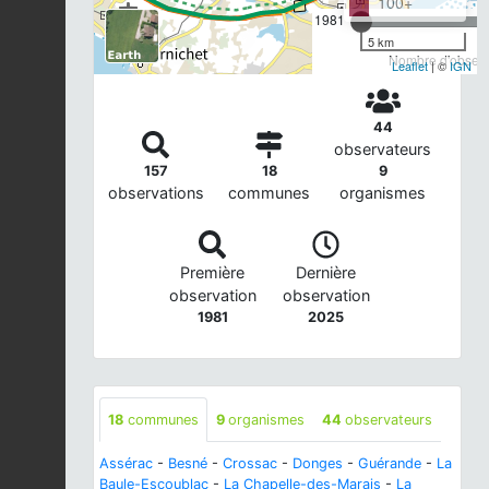
100+
1981
5 km
Nombre d'observa
Leaflet
| ©
IGN
44
observateurs
157
18
9
observations
communes
organismes
Première
Dernière
observation
observation
1981
2025
18
communes
9
organismes
44
observateurs
Assérac
-
Besné
-
Crossac
-
Donges
-
Guérande
-
La
Baule-Escoublac
-
La Chapelle-des-Marais
-
La