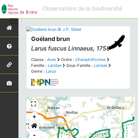
Observatoire de la biodiversité
Goéland brun
Larus fuscus
Linnaeus, 1758
Classe :
Aves
Ordre :
Charadriiformes
Famille :
Laridae
Sous-Famille :
Larinae
Genre :
Larus
+
-