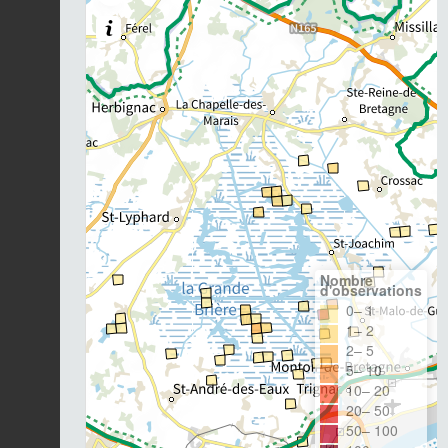
Nombre
d'observations
0– 1
1– 2
2– 5
5– 10
10– 20
20– 50
50– 100