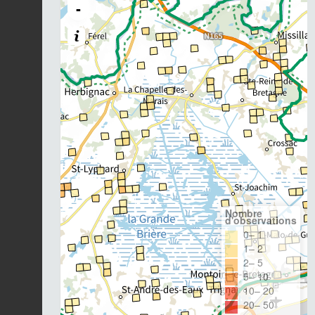
-
Nombre
d'observations
0– 1
1– 2
2– 5
5– 10
10– 20
20– 50