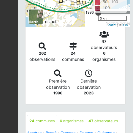
50– 100
100+
1996
5 km
Nombre d'observa
Leaflet
| ©
IGN
47
observateurs
262
24
6
observations
communes
organismes
Première
Dernière
observation
observation
1996
2023
24
communes
6
organismes
47
observateurs
Assérac
-
Besné
-
Crossac
-
Donges
-
Guérande
-