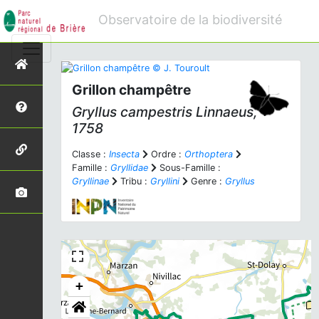
Observatoire de la biodiversité
Grillon champêtre
Gryllus campestris
Linnaeus,
1758
Classe :
Insecta
Ordre :
Orthoptera
Famille :
Gryllidae
Sous-Famille :
Gryllinae
Tribu :
Gryllini
Genre :
Gryllus
+