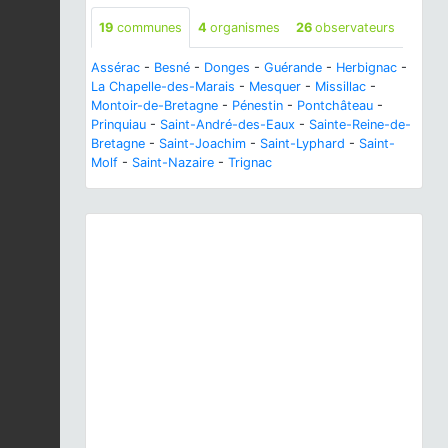
19
communes
4
organismes
26
observateurs
Assérac
-
Besné
-
Donges
-
Guérande
-
Herbignac
-
La Chapelle-des-Marais
-
Mesquer
-
Missillac
-
Montoir-de-Bretagne
-
Pénestin
-
Pontchâteau
-
Prinquiau
-
Saint-André-des-Eaux
-
Sainte-Reine-de-
Bretagne
-
Saint-Joachim
-
Saint-Lyphard
-
Saint-
Molf
-
Saint-Nazaire
-
Trignac
Previous
Next