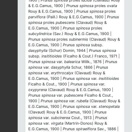
1900 |
Prunus spinosa
proles
lucida
(Clavaud) Rouy
& E.G.Camus, 1900 |
Prunus spinosa
proles
ovata
Rouy & E.G.Camus, 1900 |
Prunus spinosa
proles
parviflora
(Paill.) Rouy & E.G.Camus, 1900 |
Prunus
spinosa
proles
pubescens
(Clavaud) Rouy &
E.G.Camus, 1900 |
Prunus spinosa
proles
subcylindrica
(Sav.) Rouy & E.G.Camus, 1900 |
Prunus spinosa
proles
subinermis
(Clavaud) Rouy &
E.G.Camus, 1900 |
Prunus spinosa
subsp.
dasyphylla
(Schur) Domin, 1944 |
Prunus spinosa
subsp.
insititioides
(Ficalho & Cout.) Franco, 1971 |
Prunus spinosa
var.
balearica
Willk., 1876 |
Prunus
spinosa
var.
dasyphylla
Schur, 1866 |
Prunus
spinosa
var.
erythrocalyx
(Clavaud) Rouy &
E.G.Camus, 1900 |
Prunus spinosa
var.
insititioides
Ficalho & Cout., 1900 |
Prunus spinosa
var.
oxypyrena
(Clavaud) Rouy & E.G.Camus, 1900 |
Prunus spinosa
var.
pubescens
Ficalho & Cout.,
1900 |
Prunus spinosa
var.
rubella
(Clavaud) Rouy &
E.G.Camus, 1900 |
Prunus spinosa
var.
stenopetala
(Clavaud) Rouy & E.G.Camus, 1900 |
Prunus
spinosa
var.
subcinerea
Cout., 1913 |
Prunus
spinosa
var.
virgata
(Martrin-Donos) Rouy &
E.G.Camus, 1900 |
Prunus spiraeiflora
Sav., 1886 |