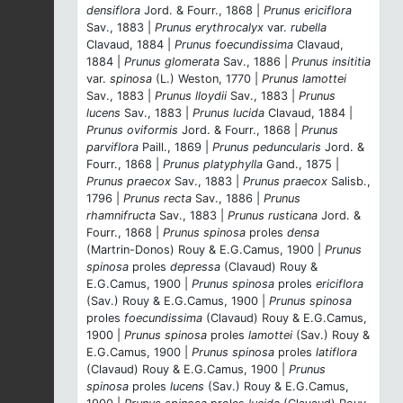
densiflora
Jord. & Fourr., 1868 |
Prunus ericiflora
Sav., 1883 |
Prunus erythrocalyx
var.
rubella
Clavaud, 1884 |
Prunus foecundissima
Clavaud,
1884 |
Prunus glomerata
Sav., 1886 |
Prunus insititia
var.
spinosa
(L.) Weston, 1770 |
Prunus lamottei
Sav., 1883 |
Prunus lloydii
Sav., 1883 |
Prunus
lucens
Sav., 1883 |
Prunus lucida
Clavaud, 1884 |
Prunus oviformis
Jord. & Fourr., 1868 |
Prunus
parviflora
Paill., 1869 |
Prunus peduncularis
Jord. &
Fourr., 1868 |
Prunus platyphylla
Gand., 1875 |
Prunus praecox
Sav., 1883 |
Prunus praecox
Salisb.,
1796 |
Prunus recta
Sav., 1886 |
Prunus
rhamnifructa
Sav., 1883 |
Prunus rusticana
Jord. &
Fourr., 1868 |
Prunus spinosa
proles
densa
(Martrin-Donos) Rouy & E.G.Camus, 1900 |
Prunus
spinosa
proles
depressa
(Clavaud) Rouy &
E.G.Camus, 1900 |
Prunus spinosa
proles
ericiflora
(Sav.) Rouy & E.G.Camus, 1900 |
Prunus spinosa
proles
foecundissima
(Clavaud) Rouy & E.G.Camus,
1900 |
Prunus spinosa
proles
lamottei
(Sav.) Rouy &
E.G.Camus, 1900 |
Prunus spinosa
proles
latiflora
(Clavaud) Rouy & E.G.Camus, 1900 |
Prunus
spinosa
proles
lucens
(Sav.) Rouy & E.G.Camus,