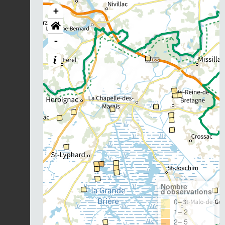
+
-
Nombre
d'observations
0– 1
1– 2
2– 5