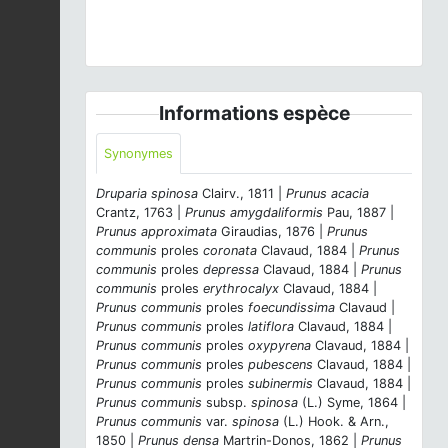
Prunus spinosa
L., 1753 © - CC BY-NC-SA
Informations espèce
Synonymes
Druparia spinosa
Clairv., 1811 |
Prunus acacia
Crantz, 1763 |
Prunus amygdaliformis
Pau, 1887 |
Prunus approximata
Giraudias, 1876 |
Prunus
communis
proles
coronata
Clavaud, 1884 |
Prunus
communis
proles
depressa
Clavaud, 1884 |
Prunus
communis
proles
erythrocalyx
Clavaud, 1884 |
Prunus communis
proles
foecundissima
Clavaud |
Prunus communis
proles
latiflora
Clavaud, 1884 |
Prunus communis
proles
oxypyrena
Clavaud, 1884 |
Prunus communis
proles
pubescens
Clavaud, 1884 |
Prunus communis
proles
subinermis
Clavaud, 1884 |
Prunus communis
subsp.
spinosa
(L.) Syme, 1864 |
Prunus communis
var.
spinosa
(L.) Hook. & Arn.,
1850 |
Prunus densa
Martrin-Donos, 1862 |
Prunus