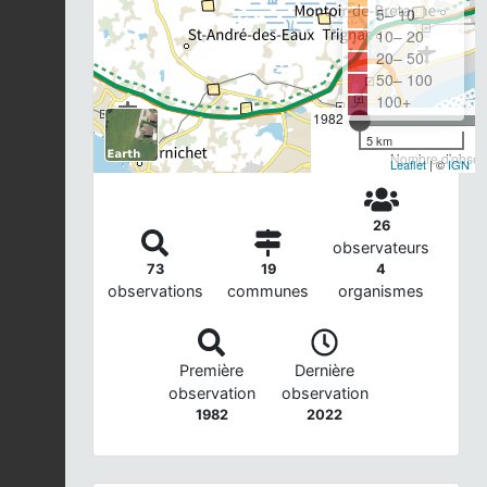
5– 10
10– 20
20– 50
50– 100
100+
1982
5 km
Nombre d'observ
Leaflet
| ©
IGN
26
observateurs
73
19
4
observations
communes
organismes
Première
Dernière
observation
observation
1982
2022