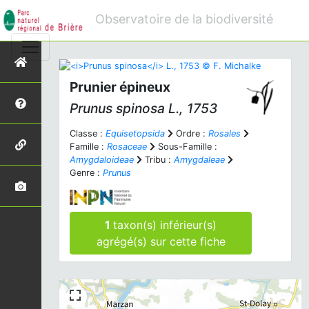
Observatoire de la biodiversité
Prunier épineux
Prunus spinosa
L., 1753
Classe :
Equisetopsida
Ordre :
Rosales
Famille :
Rosaceae
Sous-Famille :
Amygdaloideae
Tribu :
Amygdaleae
Genre :
Prunus
1
taxon(s) inférieur(s)
agrégé(s) sur cette fiche