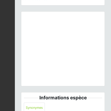
Previous
Next
Juncus gerardi
Loisel., 1809 © O. Nawrot - CC BY-
NC-SA
Informations espèce
Synonymes