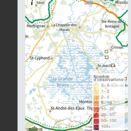
Nombre
d'observations
0– 1
1– 2
2– 5
5– 10
10– 20
20– 50
50– 100
100+
2000