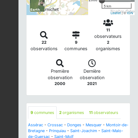
5 km
Nombre d'observ
Leaflet
| ©
IGN
11
observateurs
22
9
2
observations
communes
organismes
Première
Dernière
observation
observation
2000
2021
9
communes
2
organismes
11
observateurs
Assérac
-
Crossac
-
Donges
-
Mesquer
-
Montoir-de-
Bretagne
-
Prinquiau
-
Saint-Joachim
-
Saint-Malo-
de-Guersac
-
Saint-Molf