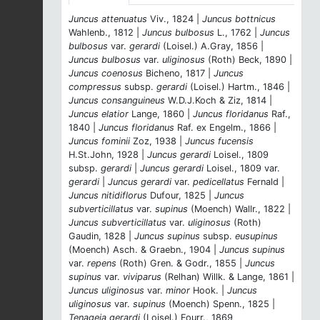
Juncus attenuatus
Viv., 1824 |
Juncus bottnicus
Wahlenb., 1812 |
Juncus bulbosus
L., 1762 |
Juncus
bulbosus
var.
gerardi
(Loisel.) A.Gray, 1856 |
Juncus bulbosus
var.
uliginosus
(Roth) Beck, 1890 |
Juncus coenosus
Bicheno, 1817 |
Juncus
compressus
subsp.
gerardi
(Loisel.) Hartm., 1846 |
Juncus consanguineus
W.D.J.Koch & Ziz, 1814 |
Juncus elatior
Lange, 1860 |
Juncus floridanus
Raf.,
1840 |
Juncus floridanus
Raf. ex Engelm., 1866 |
Juncus fominii
Zoz, 1938 |
Juncus fucensis
H.St.John, 1928 |
Juncus gerardi
Loisel., 1809
subsp.
gerardi
|
Juncus gerardi
Loisel., 1809 var.
gerardi
|
Juncus gerardi
var.
pedicellatus
Fernald |
Juncus nitidiflorus
Dufour, 1825 |
Juncus
subverticillatus
var.
supinus
(Moench) Wallr., 1822 |
Juncus subverticillatus
var.
uliginosus
(Roth)
Gaudin, 1828 |
Juncus supinus
subsp.
eusupinus
(Moench) Asch. & Graebn., 1904 |
Juncus supinus
var.
repens
(Roth) Gren. & Godr., 1855 |
Juncus
supinus
var.
viviparus
(Relhan) Willk. & Lange, 1861 |
Juncus uliginosus
var.
minor
Hook. |
Juncus
uliginosus
var.
supinus
(Moench) Spenn., 1825 |
Tenageia gerardi
(Loisel.) Fourr., 1869