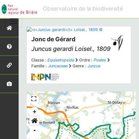
Observatoire de la biodiversité
Jonc de Gérard
Juncus gerardi
Loisel., 1809
Classe :
Equisetopsida
Ordre :
Poales
Famille :
Juncaceae
Genre :
Juncus
+
-