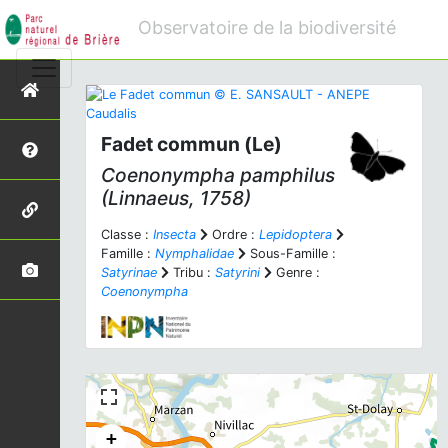
Observatoire de la biodiversité
Fadet commun (Le)
Coenonympha pamphilus
(Linnaeus, 1758)
Classe :
Insecta
Ordre :
Lepidoptera
Famille :
Nymphalidae
Sous-Famille :
Satyrinae
Tribu :
Satyrini
Genre :
Coenonympha
+