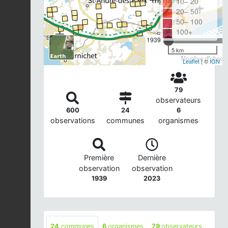
10– 20
20– 50
50– 100
100+
1939
5 km
Nombre d'observa
Leaflet
| ©
IGN
79
observateurs
600
24
6
observations
communes
organismes
Première
Dernière
observation
observation
1939
2023
24
communes
6
organismes
79
observateurs