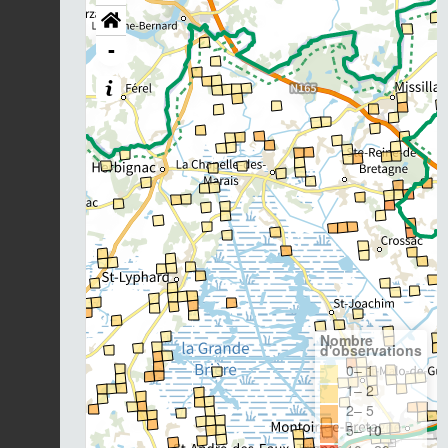
-
Nombre
d'observations
0– 1
1– 2
2– 5
5– 10