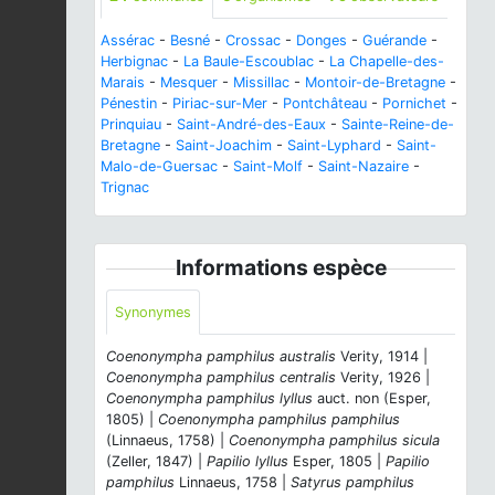
Assérac
-
Besné
-
Crossac
-
Donges
-
Guérande
-
Herbignac
-
La Baule-Escoublac
-
La Chapelle-des-
Marais
-
Mesquer
-
Missillac
-
Montoir-de-Bretagne
-
Pénestin
-
Piriac-sur-Mer
-
Pontchâteau
-
Pornichet
-
Prinquiau
-
Saint-André-des-Eaux
-
Sainte-Reine-de-
Bretagne
-
Saint-Joachim
-
Saint-Lyphard
-
Saint-
Malo-de-Guersac
-
Saint-Molf
-
Saint-Nazaire
-
Trignac
Informations espèce
Synonymes
Coenonympha pamphilus australis
Verity, 1914 |
Coenonympha pamphilus centralis
Verity, 1926 |
Coenonympha pamphilus lyllus
auct. non (Esper,
1805) |
Coenonympha pamphilus pamphilus
(Linnaeus, 1758) |
Coenonympha pamphilus sicula
(Zeller, 1847) |
Papilio lyllus
Esper, 1805 |
Papilio
pamphilus
Linnaeus, 1758 |
Satyrus pamphilus