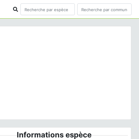
ious
Next
na vatia
(Clerck, 1758) © J.-C. de Massary - CC BY-
NC-SA
Informations espèce