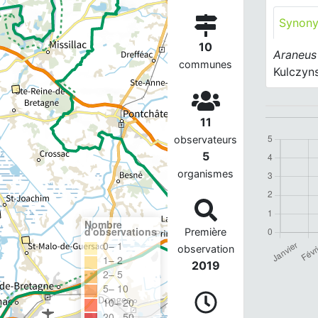
Synon
10
Araneus
communes
Kulczyns
11
observateurs
5
organismes
Nombre
d'observations
Première
0– 1
observation
1– 2
2019
2– 5
5– 10
10– 20
20– 50