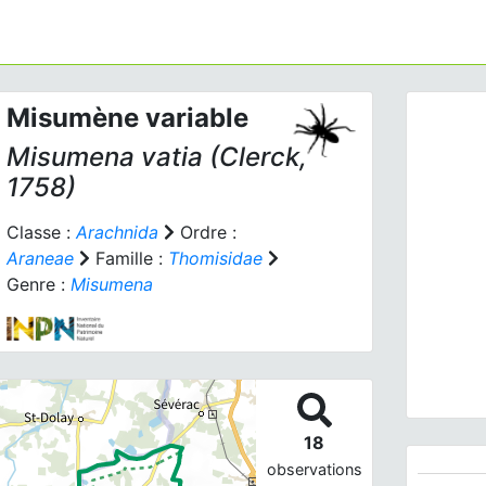
Misumène variable
Misumena vatia
(Clerck,
1758)
Classe :
Arachnida
Ordre :
Araneae
Famille :
Thomisidae
Prev
Genre :
Misumena
Misume
18
observations