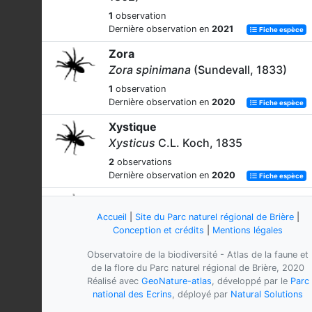
1
observation
Dernière observation en
2021
Fiche espèce
Zora
Zora spinimana
(Sundevall, 1833)
1
observation
Dernière observation en
2020
Fiche espèce
Xystique
Xysticus
C.L. Koch, 1835
2
observations
Dernière observation en
2020
Fiche espèce
-
Heliophanus flavipes
(Hahn, 1832)
Accueil
|
Site du Parc naturel régional de Brière
|
Conception et crédits
|
Mentions légales
1
observation
Dernière observation en
2020
Fiche espèce
Observatoire de la biodiversité - Atlas de la faune et
de la flore du Parc naturel régional de Brière, 2020
-
Réalisé avec
GeoNature-atlas
, développé par le
Parc
Theridion hemerobium
Simon, 1914
national des Ecrins
, déployé par
Natural Solutions
4
observations