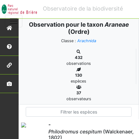
Observatoire de la biodiversité
Observation pour le taxon
Araneae
(Ordre)
Classe :
Arachnida
432
observations
130
espèces
37
observateurs
-
Philodromus cespitum
(Walckenaer,
1802)