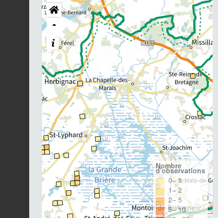
-
Nombre
d'observations
0– 1
1– 2
2– 5
5– 10