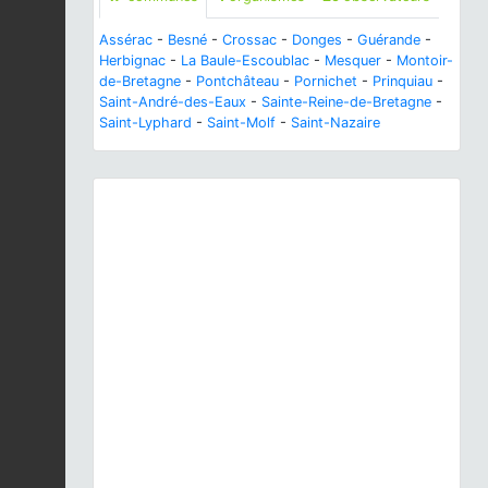
Assérac
-
Besné
-
Crossac
-
Donges
-
Guérande
-
Herbignac
-
La Baule-Escoublac
-
Mesquer
-
Montoir-
de-Bretagne
-
Pontchâteau
-
Pornichet
-
Prinquiau
-
Saint-André-des-Eaux
-
Sainte-Reine-de-Bretagne
-
Saint-Lyphard
-
Saint-Molf
-
Saint-Nazaire
Previous
Next
Limenitis camilla
(Linnaeus, 1764) © J. Touroult -
CC BY-NC-SA