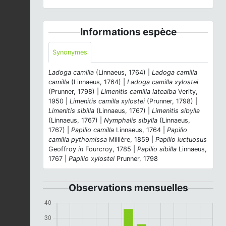
Informations espèce
Synonymes
Ladoga camilla
(Linnaeus, 1764) |
Ladoga camilla
camilla
(Linnaeus, 1764) |
Ladoga camilla xylostei
(Prunner, 1798) |
Limenitis camilla latealba
Verity,
1950 |
Limenitis camilla xylostei
(Prunner, 1798) |
Limenitis sibilla
(Linnaeus, 1767) |
Limenitis sibylla
(Linnaeus, 1767) |
Nymphalis sibylla
(Linnaeus,
1767) |
Papilio camilla
Linnaeus, 1764 |
Papilio
camilla pythomissa
Millière, 1859 |
Papilio luctuosus
Geoffroy
in
Fourcroy, 1785 |
Papilio sibilla
Linnaeus,
1767 |
Papilio xylostei
Prunner, 1798
Observations mensuelles