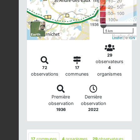
10– 20
20– 50
50– 100
100+
1936
5 km
Nombre d'observ
Leaflet
| ©
IGN
29
observateurs
72
17
4
observations
communes
organismes
Première
Dernière
observation
observation
1936
2022
17
communes
4
organismes
29
observateurs