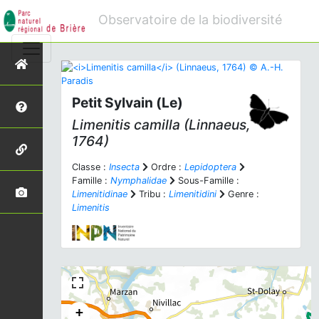
Observatoire de la biodiversité
Petit Sylvain (Le)
Limenitis camilla
(Linnaeus,
1764)
Classe :
Insecta
Ordre :
Lepidoptera
Famille :
Nymphalidae
Sous-Famille :
Limenitidinae
Tribu :
Limenitidini
Genre :
Limenitis
+