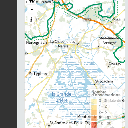
-
Nombre
d'observations
0– 1
1– 2
2– 5
5– 10
10– 20