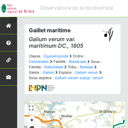
Observatoire de la biodiversité
Gaillet maritime
Galium verum
var.
maritimum
DC., 1805
Classe :
Equisetopsida
Ordre :
Gentianales
Famille :
Rubiaceae
Sous-
Famille :
Rubioideae
Tribu :
Rubieae
Genre :
Galium
Espèce :
Galium verum
Sous-espèce :
Galium verum subsp. verum
+