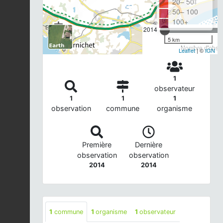
20– 50
50– 100
100+
2014
5 km
Nombre d'observ
Leaflet
| ©
IGN
1
observateur
1
1
1
observation
commune
organisme
Première
Dernière
observation
observation
2014
2014
1
commune
1
organisme
1
observateur