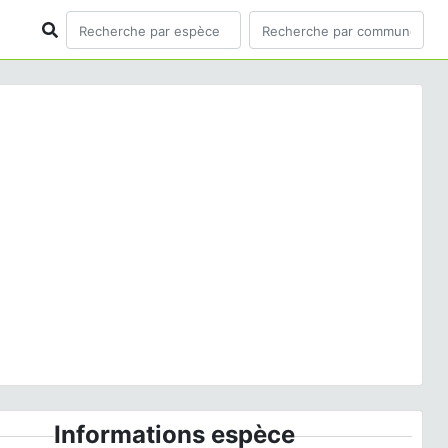
ious
Next
x flacca
Schreb., 1771 © S. Filoche - CC BY-NC-SA
Informations espèce