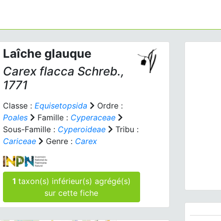
Laîche glauque
Carex flacca
Schreb.,
1771
Classe :
Equisetopsida
Ordre :
Poales
Famille :
Cyperaceae
Prev
Sous-Famille :
Cyperoideae
Tribu :
Cariceae
Genre :
Carex
Care
1
taxon(s) inférieur(s) agrégé(s)
sur cette fiche