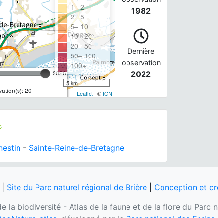
1– 2
1982
2– 5
5– 10
10– 20
20– 50
Dernière
50– 100
observation
100+
2026
2022
5 km
ation(s): 20
Leaflet
| ©
IGN
s
nestin
-
Sainte-Reine-de-Bretagne
|
Site du Parc naturel régional de Brière
|
Conception et cr
e la biodiversité - Atlas de la faune et de la flore du Parc 