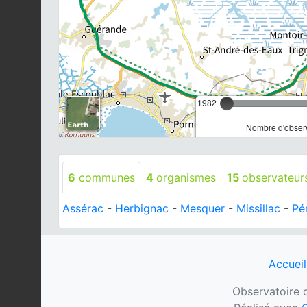
1982
Nombre d'observ
6
communes
4
organismes
15
observateur
Assérac
-
Herbignac
-
Mesquer
-
Missillac
-
Pé
Accueil
Observatoire d