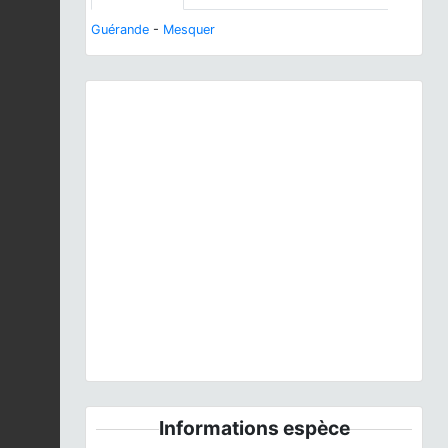
Guérande
-
Mesquer
Previous
Next
Taxus baccata
L., 1753 © P. Gourdain - CC BY-NC-
SA
Informations espèce