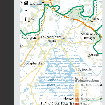
-
Nombre
d'observations
0– 1
1– 2
2– 5
5– 10
10– 20