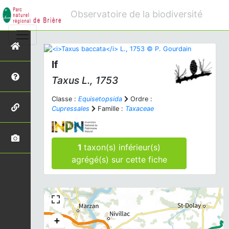
Observatoire de la biodiversité
If
Taxus
L., 1753
Classe :
Equisetopsida
Ordre :
Cupressales
Famille :
Taxaceae
1
taxon(s) inférieur(s)
agrégé(s) sur cette fiche
+