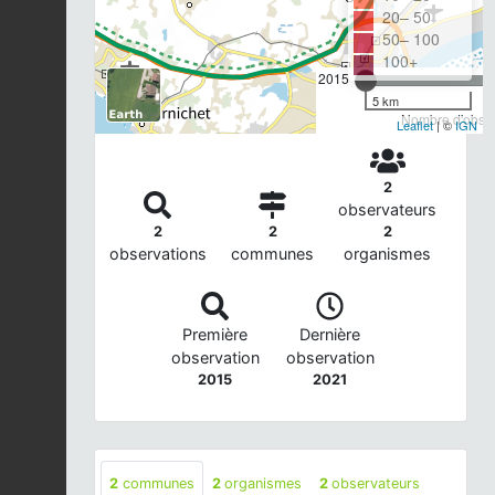
20– 50
50– 100
100+
2015
5 km
Nombre d'observ
Leaflet
| ©
IGN
2
observateurs
2
2
2
observations
communes
organismes
Première
Dernière
observation
observation
2015
2021
2
communes
2
organismes
2
observateurs