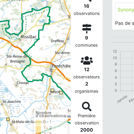
16
Synon
observations
Pas de 
9
communes
12
observateurs
2
organismes
Nombre
d'observations
Première
0– 1
observation
1– 2
2000
2– 5