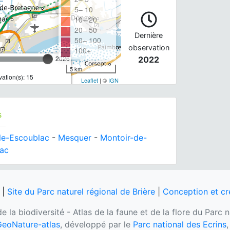
5– 10
10– 20
20– 50
Dernière
50– 100
observation
100+
2026
2022
5 km
ation(s): 15
Leaflet
| ©
IGN
s
le-Escoublac
-
Mesquer
-
Montoir-de-
sac
|
Site du Parc naturel régional de Brière
|
Conception et cr
e la biodiversité - Atlas de la faune et de la flore du Parc 
eoNature-atlas
, développé par le
Parc national des Ecrins