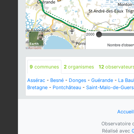
2000
Nombre d'observ
9
communes
2
organismes
12
observateur
Assérac
-
Besné
-
Donges
-
Guérande
-
La Bau
Bretagne
-
Pontchâteau
-
Saint-Malo-de-Guer
Accueil
Observatoire d
Réalisé avec
G