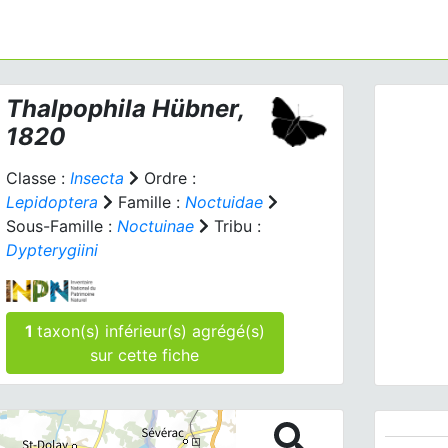
Thalpophila
Hübner,
1820
Classe :
Insecta
Ordre :
Lepidoptera
Famille :
Noctuidae
Sous-Famille :
Noctuinae
Tribu :
Prev
Dypterygiini
Thalpo
1
taxon(s) inférieur(s) agrégé(s)
sur cette fiche