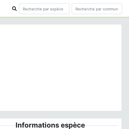
ious
Next
phila matura
(Hufnagel, 1766) © F. Michalke - CC BY-
NC-SA
Informations espèce