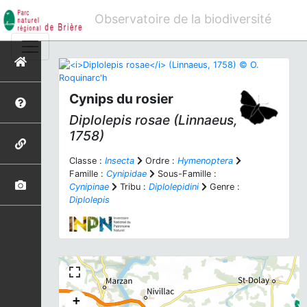
Observatoire de la biodiversité
Cynips du rosier
Diplolepis rosae
(Linnaeus,
1758)
Classe :
Insecta
Ordre :
Hymenoptera
Famille :
Cynipidae
Sous-Famille :
Cynipinae
Tribu :
Diplolepidini
Genre :
Diplolepis
+