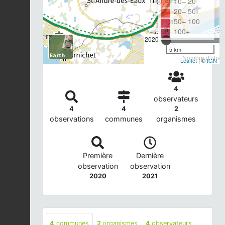
10– 20
20– 50
50– 100
100+
2020
5 km
Nombre d'observ
Leaflet
| ©
IGN
4
observateurs
4
4
2
observations
communes
organismes
Première
Dernière
observation
observation
2020
2021
4
communes
2
organismes
4
observateurs