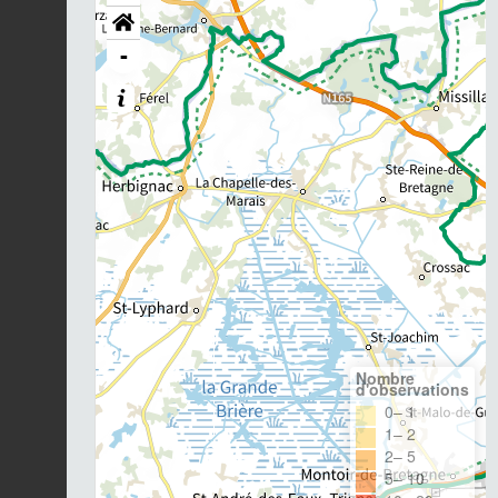
-
Nombre
d'observations
0– 1
1– 2
2– 5
5– 10