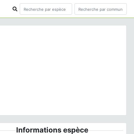
ious
Next
Ilex aquifolium
L., 1753 © - CC BY-NC-SA
Informations espèce