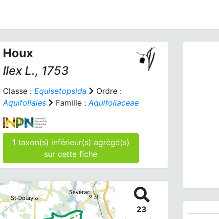
Houx
Ilex
L., 1753
Classe :
Equisetopsida
Ordre :
Aquifoliales
Famille :
Aquifoliaceae
Prev
1
taxon(s) inférieur(s) agrégé(s)
sur cette fiche
23