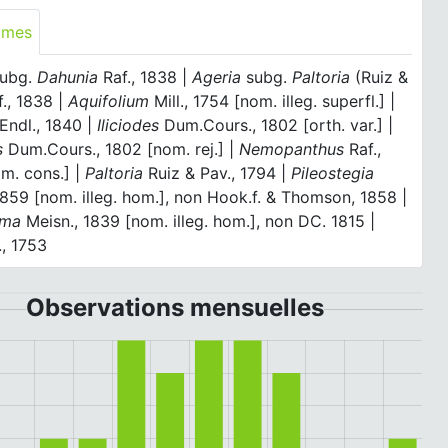
ymes
ubg.
Dahunia
Raf., 1838 |
Ageria
subg.
Paltoria
(Ruiz &
f., 1838 |
Aquifolium
Mill., 1754 [nom. illeg. superfl.] |
Endl., 1840 |
Iliciodes
Dum.Cours., 1802 [orth. var.] |
s
Dum.Cours., 1802 [nom. rej.] |
Nemopanthus
Raf.,
m. cons.] |
Paltoria
Ruiz & Pav., 1794 |
Pileostegia
1859 [nom. illeg. hom.], non Hook.f. & Thomson, 1858 |
gma
Meisn., 1839 [nom. illeg. hom.], non DC. 1815 |
., 1753
Observations mensuelles