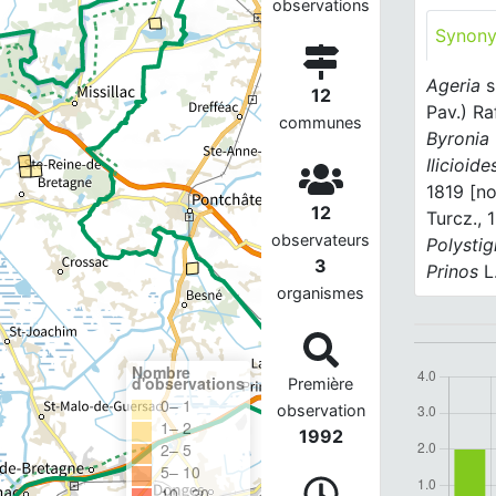
observations
Synon
Ageria
s
12
Pav.) Ra
communes
Byronia
Ilicioide
1819 [no
12
Turcz., 
observateurs
Polysti
3
Prinos
L
organismes
Nombre
d'observations
Première
0– 1
observation
1– 2
1992
2– 5
5– 10
10– 20