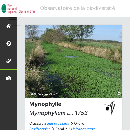
Observatoire de la biodiversité
Myriophylle
Myriophyllum
L., 1753
Classe :
Equisetopsida
Ordre :
Saxifragales
Famille :
Haloragaceae