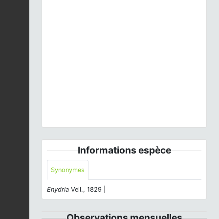
Previous
Next
Myriophyllum alterniflorum
DC., 1815 © - CC BY-
NC-SA
Informations espèce
Synonymes
Enydria
Vell., 1829 |
Observations mensuelles